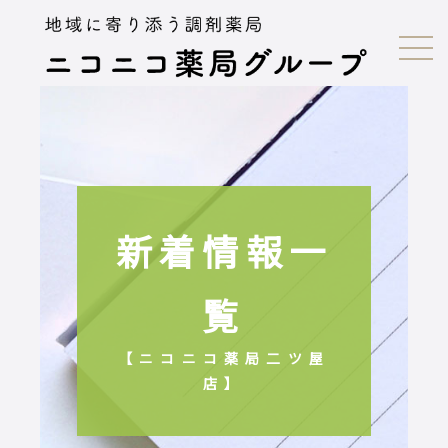
新着情報一
覧
【ニコニコ薬局二ツ屋
店】